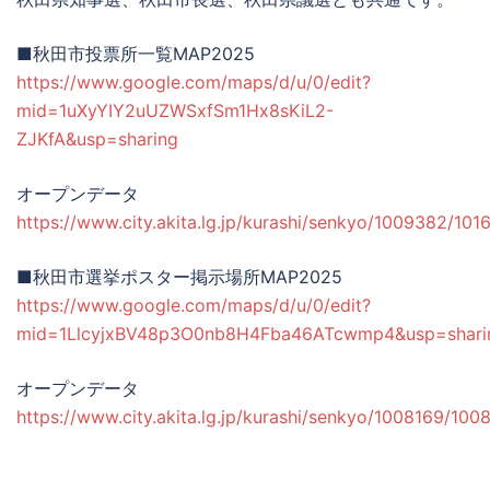
■秋田市投票所一覧MAP2025
https://www.google.com/maps/d/u/0/edit?
mid=1uXyYIY2uUZWSxfSm1Hx8sKiL2-
ZJKfA&usp=sharing
オープンデータ
https://www.city.akita.lg.jp/kurashi/senkyo/1009382/101
■秋田市選挙ポスター掲示場所MAP2025
https://www.google.com/maps/d/u/0/edit?
mid=1LlcyjxBV48p3O0nb8H4Fba46ATcwmp4&usp=shari
オープンデータ
https://www.city.akita.lg.jp/kurashi/senkyo/1008169/100