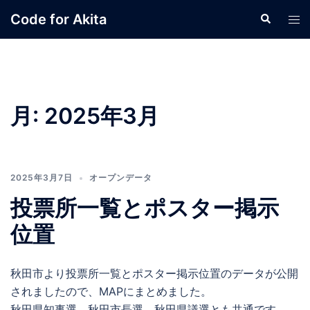
コ
Code for Akita
検
ト
ン
索
グ
テ
ル
ン
メ
ツ
ニ
へ
ュ
月:
2025年3月
ス
ー
キ
ッ
プ
2025年3月7日
オープンデータ
投票所一覧とポスター掲示
位置
秋田市より投票所一覧とポスター掲示位置のデータが公開
されましたので、MAPにまとめました。
秋田県知事選、秋田市長選、秋田県議選とも共通です。