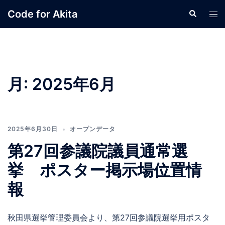
コ
Code for Akita
検
ト
ン
索
グ
テ
ル
ン
メ
ツ
ニ
へ
ュ
月:
2025年6月
ス
ー
キ
ッ
プ
2025年6月30日
オープンデータ
第27回参議院議員通常選
挙 ポスター掲示場位置情
報
秋田県選挙管理委員会より、第27回参議院選挙用ポスタ