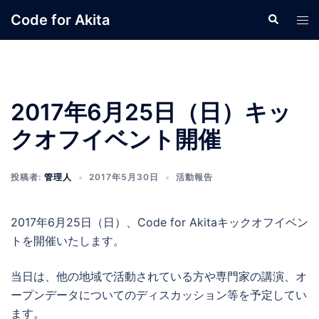
コ
Code for Akita
検
ト
ン
索
グ
テ
ル
ン
メ
ツ
ニ
へ
2017年6月25日（日）キッ
ュ
ス
ー
クオフイベント開催
キ
ッ
プ
投稿者:
管理人
2017年5月30日
活動報告
2017年6月25日（日）、Code for Akitaキックオフイベン
トを開催いたします。
当日は、他の地域で活動されている方や専門家の講演、オ
ープンデータについてのディスカッション等を予定してい
ます。