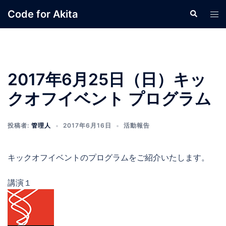
コ
Code for Akita
検
ト
ン
索
グ
テ
ル
ン
メ
ツ
ニ
へ
2017年6月25日（日）キッ
ュ
ス
ー
クオフイベント プログラム
キ
ッ
プ
投稿者:
管理人
2017年6月16日
活動報告
キックオフイベントのプログラムをご紹介いたします。
講演１