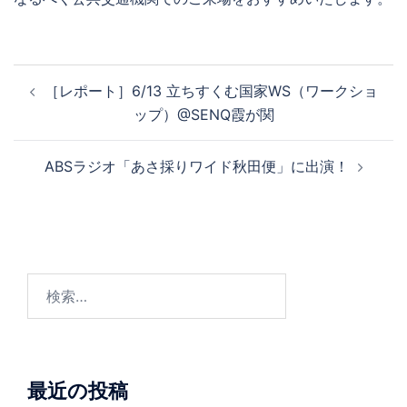
投
［レポート］6/13 立ちすくむ国家WS（ワークショ
稿
ップ）@SENQ霞が関
ナ
ビ
ABSラジオ「あさ採りワイド秋田便」に出演！
ゲ
ー
シ
ョ
ン
検
索:
最近の投稿